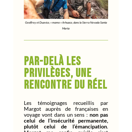
Geoffrey et Duavico, « mamo » Arhuaco, dans la Sierra Nevada Santa
Marta
Par-delà les
privilèges, une
rencontre du réel
Les témoignages recueillis par
Margot auprès de françaises en
voyage vont dans un sens :
non pas
celui de l’insécurité permanente,
plutôt celui de l’émancipation
.