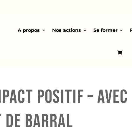
A propos
Nos actions
Se former
mpact positif – avec
t de Barral