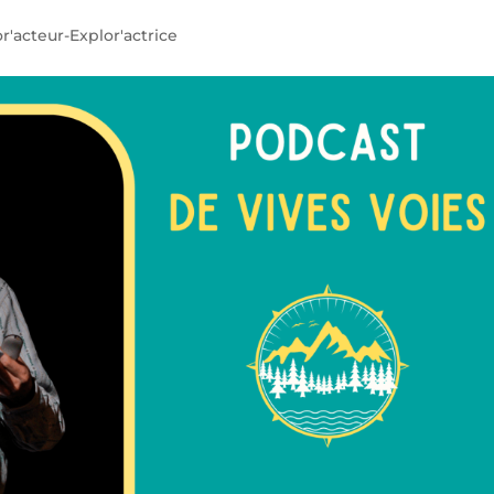
r'acteur-Explor'actrice