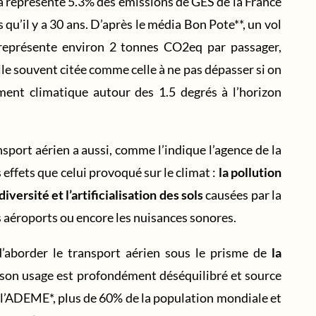
 a représenté 5.3% des émissions de GES de la France
s qu’il y a 30 ans. D’après le média Bon Pote**, un vol
 représente environ 2 tonnes CO2eq par passager,
le souvent citée comme celle à ne pas dépasser si on
ement climatique autour des 1.5 degrés à l’horizon
sport aérien a aussi, comme l’indique l’agence de la
 effets que celui provoqué sur le climat :
la pollution
diversité et l’artificialisation des sols
causées par la
s aéroports ou encore les nuisances sonores.
d’aborder le transport aérien sous le prisme de
la
, son usage est profondément déséquilibré et source
s l’ADEME*, plus de 60% de la population mondiale et