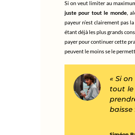
Si on veut limiter au maximum
juste pour tout le monde
, a
payeur n’est clairement pas la
étant déjà les plus grands co
payer pour continuer cette prat
peuvent le moins se le permettr
« Si o
tout l
prendr
baisse 
Siméon Ba