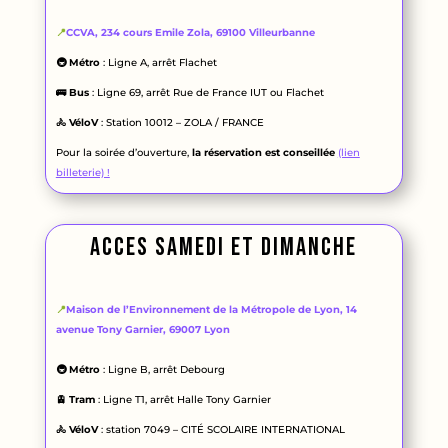
📍
CCVA, 234 cours Emile Zola, 69100 Villeurbanne
🚇 Métro
: Ligne A, arrêt Flachet
🚌 Bus
: Ligne 69, arrêt Rue de France IUT ou Flachet
🚴 VéloV
: Station 10012 – ZOLA / FRANCE
Pour la soirée d’ouverture,
la réservation est conseillée
(lien
billeterie) !
acces samedi et dimanche
📍
Maison de l’Environnement de la Métropole de Lyon, 14
avenue Tony Garnier, 69007 Lyon
🚇 Métro
: Ligne B, arrêt Debourg
🚊 Tram
: Ligne T1, arrêt Halle Tony Garnier
🚴 VéloV
: station 7049 – CITÉ SCOLAIRE INTERNATIONAL