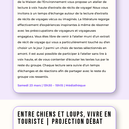
de la Maison de l
‘Environnement vous propose un atelier de
lecture à voix haute d
‘extraits de récits de voyage
!
Nous vous
invitons à un temps d
‘échange autour de la lecture d
‘extraits
de récits de voyages vécus ou imaginés
. La littérature regorge
effectivement d
‘expériences inspirantes à même de résonner
avec les préoccupations de voyageurs et voyageuses
engagé
.e
.s
.
Vous êtes libre de venir à l
‘atelier muni d
‘un extrait
de récit de voyage qui vous a particulièrement touché ou d
‘en
choisir un le jour J parmi un choix de textes sélectionnés en
amont
. Il est aussi possible de participer à l
‘atelier sans lire à
voix haute
, et de vous contenter d
‘écouter les textes lus par le
reste du groupe
. Chaque lecture sera suivie d
‘un temps
d
‘échanges et de réactions afin de partager avec le reste du
groupe vos ressentis
.
Samedi 23 mars | 13h30 – 15h15 | Médiathèque
entre chiens et loups, vivre en
touriste | projection débat