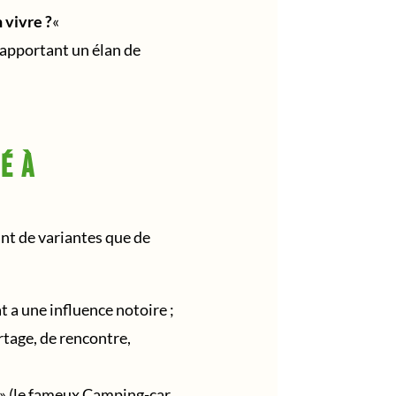
 vivre ?
«
apportant un élan de
é à
ant de variantes que de
t a une influence notoire ;
artage, de rencontre,
n » (le fameux Camping-car