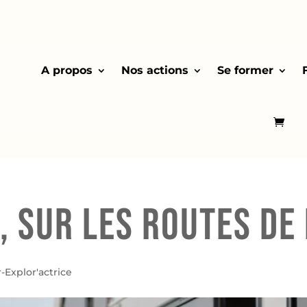
A propos
Nos actions
Se former
 sur les routes de 
-Explor'actrice